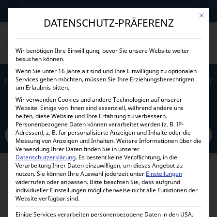
→
Gewerblicher Kunde?
Jetzt Händlerkonditionen sichern!
Mit die
DATENSCHUTZ-PRÄFERENZ
Wir benötigen Ihre Einwilligung, bevor Sie unsere Website weiter
besuchen können.
Wenn Sie unter 16 Jahre alt sind und Ihre Einwilligung zu optionalen
Services geben möchten, müssen Sie Ihre Erziehungsberechtigten
19″ TRAGSCHINE 2 STÜCK 350 X 40 X 40MM MIT
um Erlaubnis bitten.
LANGLÖCHERN UND SCHRAUBENSATZ
Wir verwenden Cookies und andere Technologien auf unserer
Website. Einige von ihnen sind essenziell, während andere uns
helfen, diese Website und Ihre Erfahrung zu verbessern.
Home
Personenbezogene Daten können verarbeitet werden (z. B. IP-
Alle Produkte
Zubehör
Akkuhalterungen
Adressen), z. B. für personalisierte Anzeigen und Inhalte oder die
19″ Tragschine 2 Stück 350 x 40 x 40mm mit Langlöchern und
Messung von Anzeigen und Inhalten.
Weitere Informationen über die
Schraubensatz
Verwendung Ihrer Daten finden Sie in unserer
Datenschutzerklärung
.
Es besteht keine Verpflichtung, in die
Verarbeitung Ihrer Daten einzuwilligen, um dieses Angebot zu
nutzen.
Sie können Ihre Auswahl jederzeit unter
Einstellungen
widerrufen oder anpassen.
Bitte beachten Sie, dass aufgrund
individueller Einstellungen möglicherweise nicht alle Funktionen der
Website verfügbar sind.
Einige Services verarbeiten personenbezogene Daten in den USA.