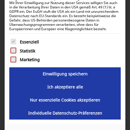
Mit Ihrer Einwilligung zur Nutzung dieser Services willigen Sie auch
in die Verarbeitung Ihrer Daten in den USA gemäß Art. 49 (1) lit. a
19″ Tragschine 2 Stück 350 x 40 x
GDPR ein. Der EuGH stuft die USA als ein Land mit unzureichendem
Datenschutz nach EU-Standards ein. Es besteht beispielsweise die
40mm mit Langlöchern und
Gefahr, dass US-Behörden personenbezogene Daten in
Überwachungsprogrammen verarbeiten, ohne dass für
Schraubensatz
Europäerinnen und Europäer eine Klagemöglichkeit besteht.
Es folgt eine Liste der Service-Gruppen, für die eine Einwill
Essenziell
7,46
€
inkl. 0% MwSt.
Statistik
8,88
€
inkl. 19% MwSt.
Marketing
Einwilligung speichern
Artikelnummer:
34500-00156
Ich akzeptiere alle
Nur essenzielle Cookies akzeptieren
In den Warenkorb
Individuelle Datenschutz-Präferenzen