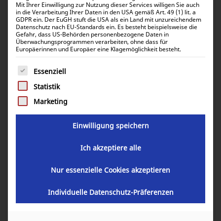
Mit Ihrer Einwilligung zur Nutzung dieser Services willigen Sie auch
in die Verarbeitung Ihrer Daten in den USA gemäß Art. 49 (1) lit. a
GDPR ein. Der EuGH stuft die USA als ein Land mit unzureichendem
Datenschutz nach EU-Standards ein. Es besteht beispielsweise die
Gefahr, dass US-Behörden personenbezogene Daten in
Überwachungsprogrammen verarbeiten, ohne dass für
Victron Solar Cable 6mm² 5m mit
Europäerinnen und Europäer eine Klagemöglichkeit besteht.
MC4 Steckern SCA000500100
Es folgt eine Liste der Service-Gruppen, für die eine Einwill
Essenziell
Statistik
14,55
€
inkl. 0% MwSt.
17,31
€
Marketing
inkl. 19% MwSt.
Einwilligung speichern
Artikelnummer:
SCA000500100
Ich akzeptiere alle
Nur essenzielle Cookies akzeptieren
GARANTIE
Individuelle Datenschutz-Präferenzen