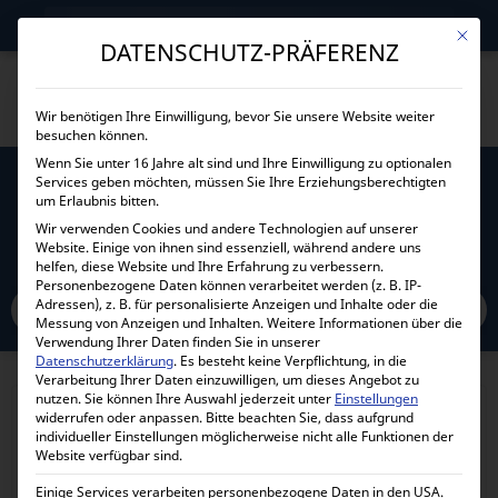
→
Gewerblicher Kunde?
Jetzt Händlerkonditionen sichern!
Mit die
DATENSCHUTZ-PRÄFERENZ
Wir benötigen Ihre Einwilligung, bevor Sie unsere Website weiter
besuchen können.
Wenn Sie unter 16 Jahre alt sind und Ihre Einwilligung zu optionalen
Services geben möchten, müssen Sie Ihre Erziehungsberechtigten
VICTRON SOLAR CABLE 6MM² 5M MIT MC4
um Erlaubnis bitten.
STECKERN SCA000500100
Wir verwenden Cookies und andere Technologien auf unserer
Website. Einige von ihnen sind essenziell, während andere uns
helfen, diese Website und Ihre Erfahrung zu verbessern.
Home
Personenbezogene Daten können verarbeitet werden (z. B. IP-
Alle Produkte
Zubehör
Kabel
Stromkabel
Adressen), z. B. für personalisierte Anzeigen und Inhalte oder die
Victron Solar Cable 6mm² 5m mit MC4 Steckern SCA000500100
Messung von Anzeigen und Inhalten.
Weitere Informationen über die
Verwendung Ihrer Daten finden Sie in unserer
Datenschutzerklärung
.
Es besteht keine Verpflichtung, in die
Verarbeitung Ihrer Daten einzuwilligen, um dieses Angebot zu
nutzen.
Sie können Ihre Auswahl jederzeit unter
Einstellungen
widerrufen oder anpassen.
Bitte beachten Sie, dass aufgrund
individueller Einstellungen möglicherweise nicht alle Funktionen der
Website verfügbar sind.
Einige Services verarbeiten personenbezogene Daten in den USA.