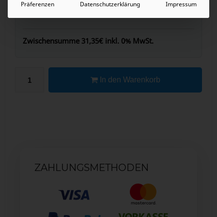
Präferenzen
Datenschutzerklärung
Impressum
Zwischensumme
31,35€
inkl. 0% MwSt.
In den Warenkorb
ZAHLUNGSMETHODEN