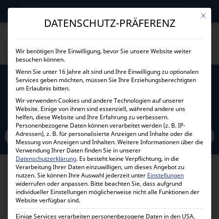
→
Gewerblicher Kunde?
Jetzt Händlerkonditionen sichern!
Mit die
DATENSCHUTZ-PRÄFERENZ
Wir benötigen Ihre Einwilligung, bevor Sie unsere Website weiter
besuchen können.
Wenn Sie unter 16 Jahre alt sind und Ihre Einwilligung zu optionalen
Services geben möchten, müssen Sie Ihre Erziehungsberechtigten
VICTRON SOLAR CABLE 6MM² 10M MIT MC4
um Erlaubnis bitten.
STECKERN SCA001000100
Wir verwenden Cookies und andere Technologien auf unserer
Website. Einige von ihnen sind essenziell, während andere uns
helfen, diese Website und Ihre Erfahrung zu verbessern.
Home
Personenbezogene Daten können verarbeitet werden (z. B. IP-
Alle Produkte
Zubehör
Kabel
Stromkabel
Adressen), z. B. für personalisierte Anzeigen und Inhalte oder die
Victron Solar Cable 6mm² 10m mit MC4 Steckern SCA001000100
Messung von Anzeigen und Inhalten.
Weitere Informationen über die
Verwendung Ihrer Daten finden Sie in unserer
Datenschutzerklärung
.
Es besteht keine Verpflichtung, in die
Verarbeitung Ihrer Daten einzuwilligen, um dieses Angebot zu
nutzen.
Sie können Ihre Auswahl jederzeit unter
Einstellungen
widerrufen oder anpassen.
Bitte beachten Sie, dass aufgrund
individueller Einstellungen möglicherweise nicht alle Funktionen der
Website verfügbar sind.
Einige Services verarbeiten personenbezogene Daten in den USA.