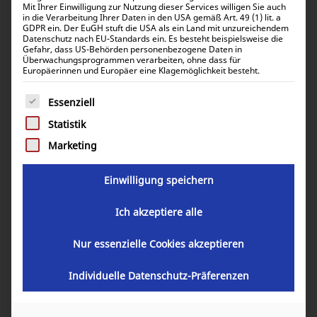
Mit Ihrer Einwilligung zur Nutzung dieser Services willigen Sie auch
in die Verarbeitung Ihrer Daten in den USA gemäß Art. 49 (1) lit. a
GDPR ein. Der EuGH stuft die USA als ein Land mit unzureichendem
Datenschutz nach EU-Standards ein. Es besteht beispielsweise die
Gefahr, dass US-Behörden personenbezogene Daten in
Überwachungsprogrammen verarbeiten, ohne dass für
Victron Solar Cable 6mm² 10m mit
Europäerinnen und Europäer eine Klagemöglichkeit besteht.
MC4 Steckern SCA001000100
Es folgt eine Liste der Service-Gruppen, für die eine Einwill
Essenziell
Statistik
31,35
€
inkl. 0% MwSt.
37,31
€
Marketing
inkl. 19% MwSt.
Einwilligung speichern
Artikelnummer:
SCA001000100
Ich akzeptiere alle
Nur essenzielle Cookies akzeptieren
GARANTIE
Individuelle Datenschutz-Präferenzen