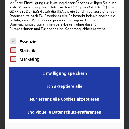
Mit Ihrer Einwilligung zur Nutzung dieser Services willigen Sie auch
in die Verarbeitung Ihrer Daten in den USA gemäß Art. 49 (1) lit. a
GDPR ein. Der EuGH stuft die USA als ein Land mit unzureichendem
Datenschutz nach EU-Standards ein. Es besteht beispielsweise die
Gefahr, dass US-Behörden personenbezogene Daten in
Überwachungsprogrammen verarbeiten, ohne dass für
Europäerinnen und Europäer eine Klagemöglichkeit besteht.
Es folgt eine Liste der Service-Gruppen, für die eine Einwill
Essenziell
Statistik
Marketing
Einwilligung speichern
Anschlusskabel 2x 1m 70mm² M8 zu
Ich akzeptiere alle
M8 80080-00023
Nur essenzielle Cookies akzeptieren
63,75
€
inkl. 0% MwSt.
Individuelle Datenschutz-Präferenzen
75,86
€
inkl. 19% MwSt.