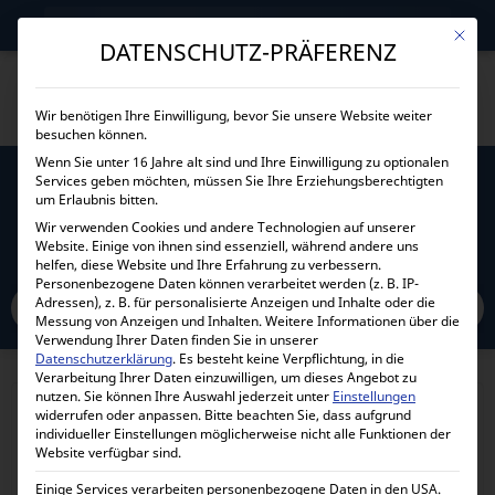
→
Gewerblicher Kunde?
Jetzt Händlerkonditionen sichern!
Mit die
DATENSCHUTZ-PRÄFERENZ
Wir benötigen Ihre Einwilligung, bevor Sie unsere Website weiter
besuchen können.
Wenn Sie unter 16 Jahre alt sind und Ihre Einwilligung zu optionalen
Services geben möchten, müssen Sie Ihre Erziehungsberechtigten
ANSCHLUSSKABEL 2X 1M 70MM² M8 ZU M8
um Erlaubnis bitten.
80080-00023
Wir verwenden Cookies und andere Technologien auf unserer
Website. Einige von ihnen sind essenziell, während andere uns
helfen, diese Website und Ihre Erfahrung zu verbessern.
Home
Personenbezogene Daten können verarbeitet werden (z. B. IP-
Alle Produkte
Zubehör
Kabel
Stromkabel
Adressen), z. B. für personalisierte Anzeigen und Inhalte oder die
Anschlusskabel 2x 1m 70mm² M8 zu M8 80080-00023
Messung von Anzeigen und Inhalten.
Weitere Informationen über die
Verwendung Ihrer Daten finden Sie in unserer
Datenschutzerklärung
.
Es besteht keine Verpflichtung, in die
Verarbeitung Ihrer Daten einzuwilligen, um dieses Angebot zu
nutzen.
Sie können Ihre Auswahl jederzeit unter
Einstellungen
widerrufen oder anpassen.
Bitte beachten Sie, dass aufgrund
individueller Einstellungen möglicherweise nicht alle Funktionen der
Website verfügbar sind.
Einige Services verarbeiten personenbezogene Daten in den USA.