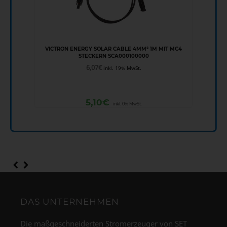
VICTRON ENERGY SOLAR CABLE 4MM² 1M MIT MC4
STECKERN SCA000100000
6,07
€
inkl. 19% MwSt.
5,10
€
inkl. 0% MwSt.
DAS UNTERNEHMEN
Die maßgeschneiderten Stromerzeuger von SET