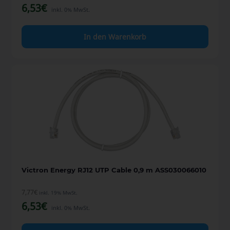
6,53
€
inkl. 0% MwSt.
In den Warenkorb
Victron Energy RJ12 UTP Cable 0,9 m ASS030066010
7,77
€
inkl. 19% MwSt.
6,53
€
inkl. 0% MwSt.