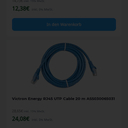
14,73
€
inkl. 19% MwSt.
12,38
€
inkl. 0% MwSt.
In den Warenkorb
Victron Energy RJ45 UTP Cable 20 m ASS030065031
28,65
€
inkl. 19% MwSt.
24,08
€
inkl. 0% MwSt.