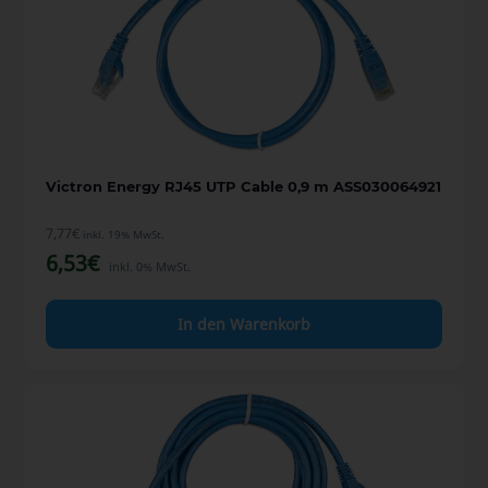
Victron Energy RJ45 UTP Cable 0,9 m ASS030064921
7,77
€
inkl. 19% MwSt.
6,53
€
inkl. 0% MwSt.
In den Warenkorb