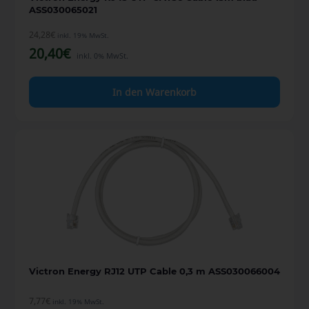
ASS030065021
24,28
€
inkl. 19% MwSt.
20,40
€
inkl. 0% MwSt.
In den Warenkorb
Victron Energy RJ12 UTP Cable 0,3 m ASS030066004
7,77
€
inkl. 19% MwSt.