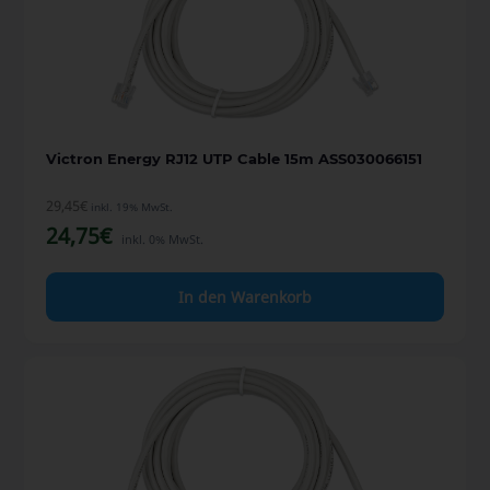
Victron Energy RJ12 UTP Cable 15m ASS030066151
29,45
€
inkl. 19% MwSt.
24,75
€
inkl. 0% MwSt.
In den Warenkorb