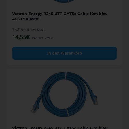
Victron Energy RJ45 UTP CAT5e Cable 10m blau
ASS030065011
17,31
€
inkl. 19% MwSt.
14,55
€
inkl. 0% MwSt.
In den Warenkorb
Victron Energy RJ45 UTP CAT5e Cable 15m blau