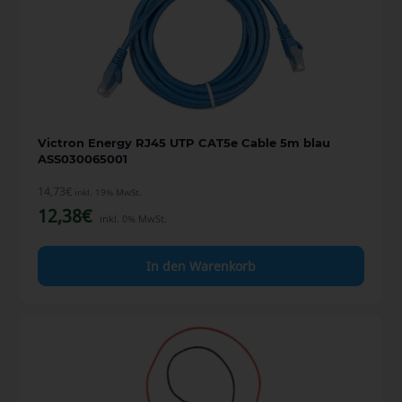
Victron Energy RJ45 UTP CAT5e Cable 5m blau
ASS030065001
14,73
€
inkl. 19% MwSt.
12,38
€
inkl. 0% MwSt.
In den Warenkorb