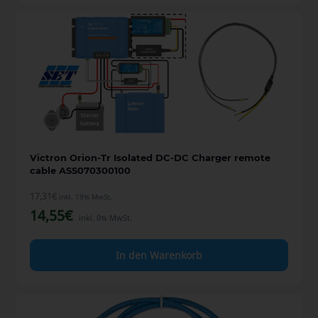
Victron Orion-Tr Isolated DC-DC Charger remote
cable ASS070300100
17,31
€
inkl. 19% MwSt.
14,55
€
inkl. 0% MwSt.
In den Warenkorb