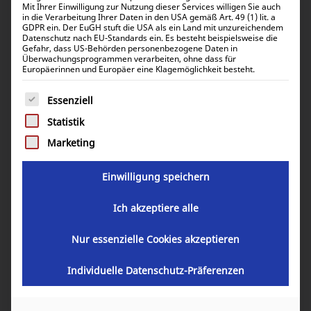
Ergebnisse 25 – 48 von 53 werden angezeigt
Mit Ihrer Einwilligung zur Nutzung dieser Services willigen Sie auch
in die Verarbeitung Ihrer Daten in den USA gemäß Art. 49 (1) lit. a
GDPR ein. Der EuGH stuft die USA als ein Land mit unzureichendem
Datenschutz nach EU-Standards ein. Es besteht beispielsweise die
Standardsortierung
Gefahr, dass US-Behörden personenbezogene Daten in
Überwachungsprogrammen verarbeiten, ohne dass für
Europäerinnen und Europäer eine Klagemöglichkeit besteht.
Es folgt eine Liste der Service-Gruppen, für die eine Einwill
Essenziell
Statistik
Marketing
Einwilligung speichern
Ich akzeptiere alle
Victron Inverting remote on-off cable ASS030550120
Nur essenzielle Cookies akzeptieren
13,84
€
inkl. 19% MwSt.
Individuelle Datenschutz-Präferenzen
11,63
€
inkl. 0% MwSt.