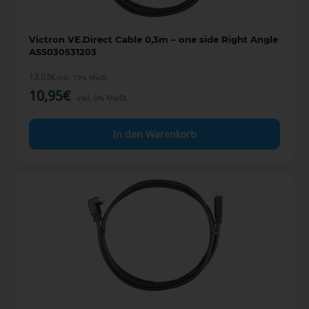
Victron VE.Direct Cable 0,3m – one side Right Angle
ASS030531203
13,03
€
inkl. 19% MwSt.
10,95
€
inkl. 0% MwSt.
In den Warenkorb