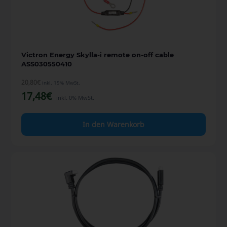
Victron Energy Skylla-i remote on-off cable
ASS030550410
20,80
€
inkl. 19% MwSt.
17,48
€
inkl. 0% MwSt.
In den Warenkorb