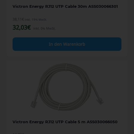
Victron Energy RJ12 UTP Cable 30m ASS030066301
38,11
€
inkl. 19% MwSt.
32,03
€
inkl. 0% MwSt.
In den Warenkorb
Victron Energy RJ12 UTP Cable 5 m ASS030066050