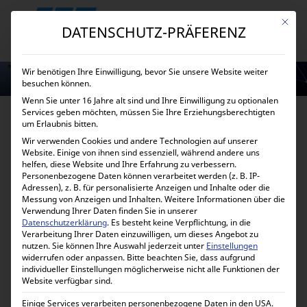
Mit die
DATENSCHUTZ-PRÄFERENZ
Wir benötigen Ihre Einwilligung, bevor Sie unsere Website weiter
besuchen können.
Wenn Sie unter 16 Jahre alt sind und Ihre Einwilligung zu optionalen
Services geben möchten, müssen Sie Ihre Erziehungsberechtigten
um Erlaubnis bitten.
WILLKOMMEN BEI SET
Wir verwenden Cookies und andere Technologien auf unserer
Website. Einige von ihnen sind essenziell, während andere uns
STANGE
helfen, diese Website und Ihre Erfahrung zu verbessern.
ENERGIETECHNIK GMBH
Personenbezogene Daten können verarbeitet werden (z. B. IP-
Adressen), z. B. für personalisierte Anzeigen und Inhalte oder die
Messung von Anzeigen und Inhalten.
Weitere Informationen über die
SET Stange Energietechnik GmbH
bietet Ihnen
Verwendung Ihrer Daten finden Sie in unserer
eine umfassende Palette an Energielösungen,
Datenschutzerklärung
.
Es besteht keine Verpflichtung, in die
Verarbeitung Ihrer Daten einzuwilligen, um dieses Angebot zu
die moderne Technologie und Effizienz
nutzen.
Sie können Ihre Auswahl jederzeit unter
Einstellungen
vereinen. Unser Online-Shop ist Ihr Ziel für
widerrufen oder anpassen.
Bitte beachten Sie, dass aufgrund
individueller Einstellungen möglicherweise nicht alle Funktionen der
eine Vielzahl von Produkten, die alle Ihre
Website verfügbar sind.
Energieanforderungen erfüllen.
Einige Services verarbeiten personenbezogene Daten in den USA.