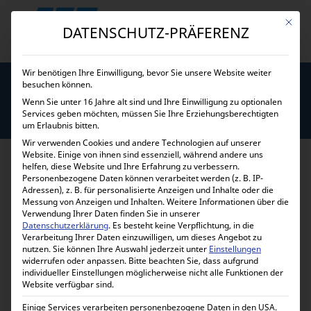
Mit die
DATENSCHUTZ-PRÄFERENZ
Wir benötigen Ihre Einwilligung, bevor Sie unsere Website weiter
besuchen können.
Wenn Sie unter 16 Jahre alt sind und Ihre Einwilligung zu optionalen
SEARCH RESULTS FOR: VICTRON
Services geben möchten, müssen Sie Ihre Erziehungsberechtigten
um Erlaubnis bitten.
BLUE
Wir verwenden Cookies und andere Technologien auf unserer
Website. Einige von ihnen sind essenziell, während andere uns
helfen, diese Website und Ihre Erfahrung zu verbessern.
Victron Energy BlueSolar MPPT 100/30
Personenbezogene Daten können verarbeitet werden (z. B. IP-
SCC020030200
Adressen), z. B. für personalisierte Anzeigen und Inhalte oder die
Messung von Anzeigen und Inhalten.
Weitere Informationen über die
Verwendung Ihrer Daten finden Sie in unserer
Victron Energy BlueSolar MPPT 100/30 SCC020030200
Datenschutzerklärung
.
Es besteht keine Verpflichtung, in die
Verarbeitung Ihrer Daten einzuwilligen, um dieses Angebot zu
nutzen.
Sie können Ihre Auswahl jederzeit unter
Einstellungen
Victron Energy BlueSolar MPPT 100/20
widerrufen oder anpassen.
Bitte beachten Sie, dass aufgrund
SCC110020170R
individueller Einstellungen möglicherweise nicht alle Funktionen der
Website verfügbar sind.
Victron Energy BlueSolar MPPT 100/20 SCC110020170R
Einige Services verarbeiten personenbezogene Daten in den USA.