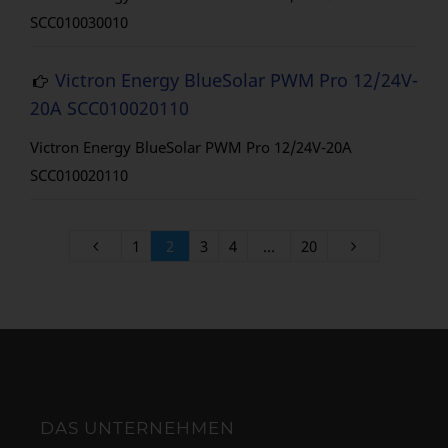
SCC010030010
Victron Energy BlueSolar PWM Pro 12/24V-
20A SCC010020110
Victron Energy BlueSolar PWM Pro 12/24V-20A
SCC010020110
1
2
3
4
…
20
DAS UNTERNEHMEN