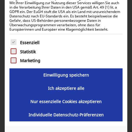
Mit Ihrer Einwilligung zur Nutzung dieser Services willigen Sie auch
in die Verarbeitung Ihrer Daten in den USA gemäß Art. 49 (1) lit. a
GDPR ein. Der EuGH stuft die USA als ein Land mit unzureichendem
Victron Energy BlueSolar MPPT 100/15
Datenschutz nach EU-Standards ein. Es besteht beispielsweise die
SCC010015200R
Gefahr, dass US-Behörden personenbezogene Daten in
Überwachungsprogrammen verarbeiten, ohne dass für
Europäerinnen und Europäer eine Klagemöglichkeit besteht.
Victron Energy BlueSolar MPPT 100/15 SCC010015200R
Es folgt eine Liste der Service-Gruppen, für die eine Einwill
Essenziell
Victron Energy BlueSolar MPPT 75/15
Statistik
SCC010015050R
Marketing
Victron Energy BlueSolar MPPT 75/15 SCC010015050R
Einwilligung speichern
Victron Energy BlueSolar MPPT 75/10
Ich akzeptiere alle
SCC010010050R
Nur essenzielle Cookies akzeptieren
Victron Energy BlueSolar MPPT 75/10 SCC010010050R
Individuelle Datenschutz-Präferenzen
Victron Energy BlueSolar PWM-Pro zu