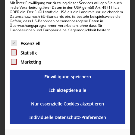
Mit Ihrer Einwilligung zur Nutzung dieser Services willigen Sie auch
and in the same condition that you received it. It must
in die Verarbeitung Ihrer Daten in den USA gemäß Art. 49 (1) lit. a
also be in the original packaging.
GDPR ein. Der EuGH stuft die USA als ein Land mit unzureichendem
Datenschutz nach EU-Standards ein. Es besteht beispielsweise die
Gefahr, dass US-Behörden personenbezogene Daten in
Überwachungsprogrammen verarbeiten, ohne dass für
Several types of goods are exempt from being returned.
Europäerinnen und Europäer eine Klagemöglichkeit besteht.
Perishable goods such as food, flowers, newspapers or
Es folgt eine Liste der Service-Gruppen, für die eine Einwill
magazines cannot be returned. We also do not accept
Essenziell
products that are intimate or sanitary goods, hazardous
Statistik
materials, or flammable liquids or gases.
Marketing
Additional non-returnable items:
Einwilligung speichern
Gift cards
Ich akzeptiere alle
Downloadable software products
Nur essenzielle Cookies akzeptieren
Some health and personal care items
To complete your return, we require a receipt or proof
Individuelle Datenschutz-Präferenzen
of purchase.