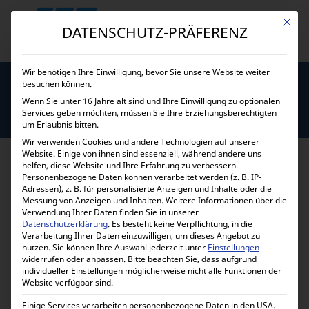
Mit die
DATENSCHUTZ-PRÄFERENZ
Wir benötigen Ihre Einwilligung, bevor Sie unsere Website weiter
besuchen können.
RICHTLINIE FÜR
Wenn Sie unter 16 Jahre alt sind und Ihre Einwilligung zu optionalen
Services geben möchten, müssen Sie Ihre Erziehungsberechtigten
RÜCKERSTATTUNGEN UND
um Erlaubnis bitten.
RÜCKGABEN
Wir verwenden Cookies und andere Technologien auf unserer
Website. Einige von ihnen sind essenziell, während andere uns
helfen, diese Website und Ihre Erfahrung zu verbessern.
This is a sample page.
Personenbezogene Daten können verarbeitet werden (z. B. IP-
Adressen), z. B. für personalisierte Anzeigen und Inhalte oder die
OVERVIEW
Messung von Anzeigen und Inhalten.
Weitere Informationen über die
Verwendung Ihrer Daten finden Sie in unserer
Datenschutzerklärung
.
Es besteht keine Verpflichtung, in die
Our refund and returns policy lasts 30 days. If 30 days
Verarbeitung Ihrer Daten einzuwilligen, um dieses Angebot zu
have passed since your purchase, we can’t offer you a
nutzen.
Sie können Ihre Auswahl jederzeit unter
Einstellungen
widerrufen oder anpassen.
Bitte beachten Sie, dass aufgrund
full refund or exchange.
individueller Einstellungen möglicherweise nicht alle Funktionen der
Website verfügbar sind.
To be eligible for a return, your item must be unused
Einige Services verarbeiten personenbezogene Daten in den USA.