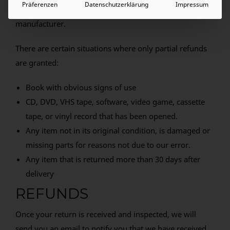
Präferenzen
Datenschutzerklärung
Impressum
Please do not send your purchase back to the
manufacturer.
There are certain situations where only partial refunds
are granted:
Book with obvious signs of use
CD, DVD, VHS tape, software, video game, cassette
tape, or vinyl record that has been opened.
Any item not in its original condition, is damaged or
missing parts for reasons not due to our error.
Any item that is returned more than 30 days after
delivery
REFUNDS
Once your return is received and inspected, we will
send you an email to notify you that we have received