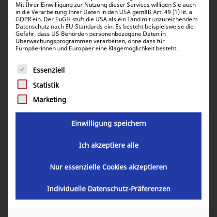
WIE RACK
Mit Ihrer Einwilligung zur Nutzung dieser Services willigen Sie auch
in die Verarbeitung Ihrer Daten in den USA gemäß Art. 49 (1) lit. a
GDPR ein. Der EuGH stuft die USA als ein Land mit unzureichendem
Datenschutz nach EU-Standards ein. Es besteht beispielsweise die
Gefahr, dass US-Behörden personenbezogene Daten in
Überwachungsprogrammen verarbeiten, ohne dass für
Europäerinnen und Europäer eine Klagemöglichkeit besteht.
R = RACK
Es folgt eine Liste der Service-Gruppen, für die eine Einwill
Essenziell
Technikräume in Container oder Fahrzeugen sind
Statistik
meist im Platzbedarf beschränkt.
Marketing
Viel Platz für die Anwendung aber wenig Platz für die
Einwilligung speichern
Technik.
Ich akzeptiere alle
Beim Produkt Camino DSR / DSRMIL sind die
Komponenten Stromerzeuger, Schalldämpfer,
Nur essenzielle Cookies akzeptieren
Batterie Steuerschrank und Kühlereinheit in einem
Rahmen verbaut (Rack). Optional kann ein Tank
Individuelle Datenschutz-Präferenzen
untergebaut werden.